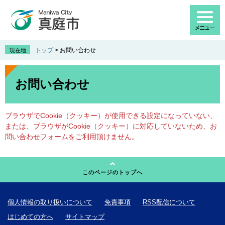
ペ
メ
ー
ニ
ジ
ュ
の
ー
先
を
トップ
>
お問い合わせ
現在地
頭
飛
で
ば
本
す
し
文
お問い合わせ
。
て
本
文
ブラウザでCookie（クッキー）が使用できる設定になっていない、
へ
または、ブラウザがCookie（クッキー）に対応していないため、お
問い合わせフォームをご利用頂けません。
このページのトップへ
個人情報の取り扱いについて
免責事項
RSS配信について
はじめての方へ
サイトマップ