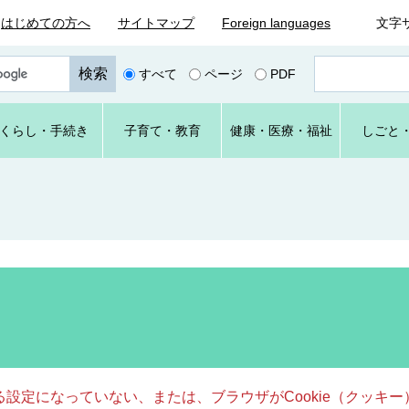
はじめての方へ
サイトマップ
Foreign languages
文字
ペ
すべて
ページ
PDF
ー
ジ
番
くらし
・手続き
子育て
・教育
健康・
医療・
福祉
しごと
号
を
入
力
きる設定になっていない、または、ブラウザがCookie（クッ