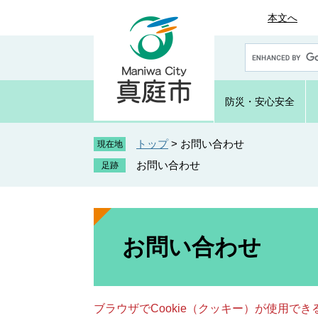
ペ
メ
本文へ
ー
ニ
ジ
ュ
G
の
ー
o
先
を
o
頭
飛
g
防災・
安心安全
で
ば
l
e
す
し
カ
トップ
>
お問い合わせ
。
て
現在地
ス
本
お問い合わせ
タ
文
ム
へ
検
索
本
文
お問い合わせ
ブラウザでCookie（クッキー）が使用で