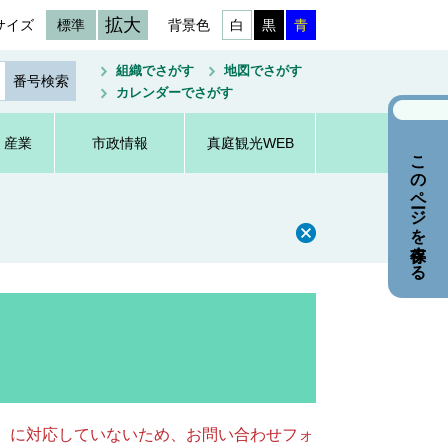
拡大
サイズ
標準
背景色
白
黒
青
組織でさがす
地図でさがす
カレンダーでさがす
・産業
市政情報
真庭観光WEB
このページを保存する
キー）に対応していないため、お問い合わせフォ