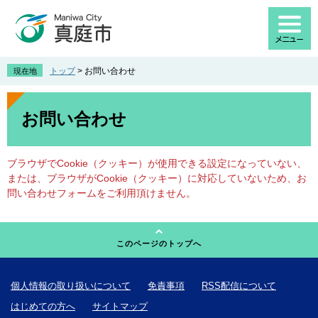
ペ
メ
ー
ニ
ジ
ュ
の
ー
先
を
トップ
>
お問い合わせ
現在地
頭
飛
で
ば
本
す
し
文
お問い合わせ
。
て
本
文
ブラウザでCookie（クッキー）が使用できる設定になっていない、
へ
または、ブラウザがCookie（クッキー）に対応していないため、お
問い合わせフォームをご利用頂けません。
このページのトップへ
個人情報の取り扱いについて
免責事項
RSS配信について
はじめての方へ
サイトマップ