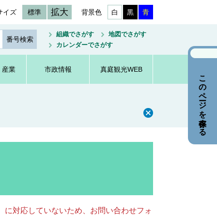
拡大
サイズ
標準
背景色
白
黒
青
組織でさがす
地図でさがす
カレンダーでさがす
・産業
市政情報
真庭観光WEB
このページを保存する
キー）に対応していないため、お問い合わせフォ