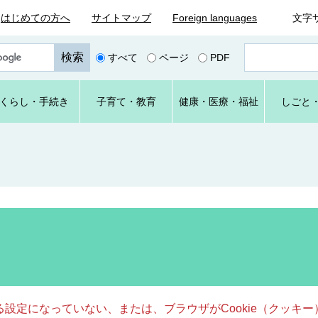
はじめての方へ
サイトマップ
Foreign languages
文字
ペ
すべて
ページ
PDF
ー
ジ
番
くらし
・手続き
子育て
・教育
健康・
医療・
福祉
しごと
号
を
入
力
きる設定になっていない、または、ブラウザがCookie（クッ