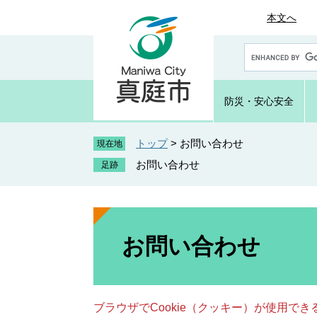
ペ
メ
本文へ
ー
ニ
ジ
ュ
G
の
ー
o
先
を
o
頭
飛
g
防災・
安心安全
で
ば
l
e
す
し
カ
トップ
>
お問い合わせ
。
て
現在地
ス
本
お問い合わせ
タ
文
ム
へ
検
索
本
文
お問い合わせ
ブラウザでCookie（クッキー）が使用で