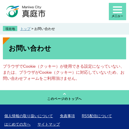
ペ
メ
ー
ニ
ジ
ュ
の
ー
先
を
トップ
>
お問い合わせ
現在地
頭
飛
で
ば
本
す
し
文
お問い合わせ
。
て
本
文
ブラウザでCookie（クッキー）が使用できる設定になっていない、
へ
または、ブラウザがCookie（クッキー）に対応していないため、お
問い合わせフォームをご利用頂けません。
このページのトップへ
個人情報の取り扱いについて
免責事項
RSS配信について
はじめての方へ
サイトマップ