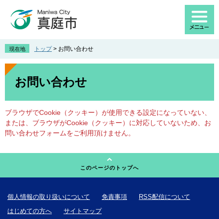
ペ
メ
ー
ニ
ジ
ュ
の
ー
先
を
トップ
>
お問い合わせ
現在地
頭
飛
で
ば
本
す
し
文
お問い合わせ
。
て
本
文
ブラウザでCookie（クッキー）が使用できる設定になっていない、
へ
または、ブラウザがCookie（クッキー）に対応していないため、お
問い合わせフォームをご利用頂けません。
このページのトップへ
個人情報の取り扱いについて
免責事項
RSS配信について
はじめての方へ
サイトマップ