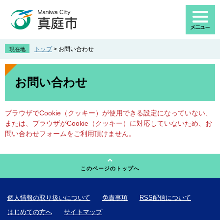
ペ
メ
ー
ニ
ジ
ュ
の
ー
先
を
トップ
>
お問い合わせ
現在地
頭
飛
で
ば
本
す
し
文
お問い合わせ
。
て
本
文
ブラウザでCookie（クッキー）が使用できる設定になっていない、
へ
または、ブラウザがCookie（クッキー）に対応していないため、お
問い合わせフォームをご利用頂けません。
このページのトップへ
個人情報の取り扱いについて
免責事項
RSS配信について
はじめての方へ
サイトマップ