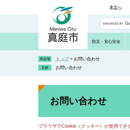
ペ
メ
本文へ
ー
ニ
ジ
ュ
G
の
ー
o
先
を
o
頭
飛
g
防災・
安心安全
で
ば
l
e
す
し
カ
トップ
>
お問い合わせ
。
て
現在地
ス
本
お問い合わせ
タ
文
ム
へ
検
索
本
文
お問い合わせ
ブラウザでCookie（クッキー）が使用で