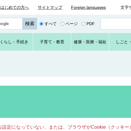
はじめての方へ
サイトマップ
Foreign languages
文字
ペ
すべて
ページ
PDF
ー
ジ
番
くらし
・手続き
子育て
・教育
健康・
医療・
福祉
しごと
号
を
入
力
きる設定になっていない、または、ブラウザがCookie（クッ