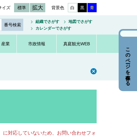
拡大
サイズ
標準
背景色
白
黒
青
組織でさがす
地図でさがす
カレンダーでさがす
・産業
市政情報
真庭観光WEB
このページを保存する
キー）に対応していないため、お問い合わせフォ