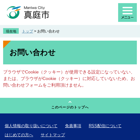
ペ
メ
ー
ニ
ジ
ュ
の
ー
先
を
トップ
>
お問い合わせ
現在地
頭
飛
で
ば
本
す
し
文
お問い合わせ
。
て
本
文
ブラウザでCookie（クッキー）が使用できる設定になっていない、
へ
または、ブラウザがCookie（クッキー）に対応していないため、お
問い合わせフォームをご利用頂けません。
このページのトップへ
個人情報の取り扱いについて
免責事項
RSS配信について
はじめての方へ
サイトマップ