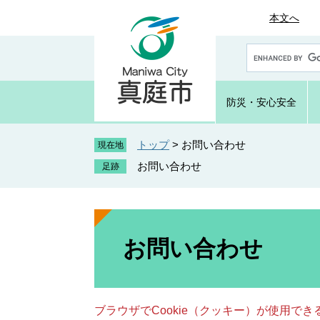
ペ
メ
本文へ
ー
ニ
ジ
ュ
G
の
ー
o
先
を
o
頭
飛
g
防災・
安心安全
で
ば
l
e
す
し
カ
トップ
>
お問い合わせ
。
て
現在地
ス
本
お問い合わせ
タ
文
ム
へ
検
索
本
文
お問い合わせ
ブラウザでCookie（クッキー）が使用で