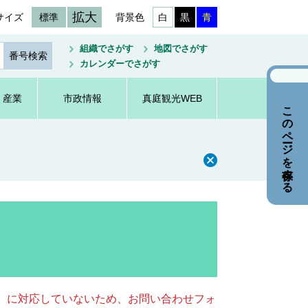
拡大
サイズ
標準
背景色
白
黒
青
組織でさがす
地図でさがす
カレンダーでさがす
・産業
市政情報
真庭観光WEB
このページを保存する
キー）に対応していないため、お問い合わせフォ