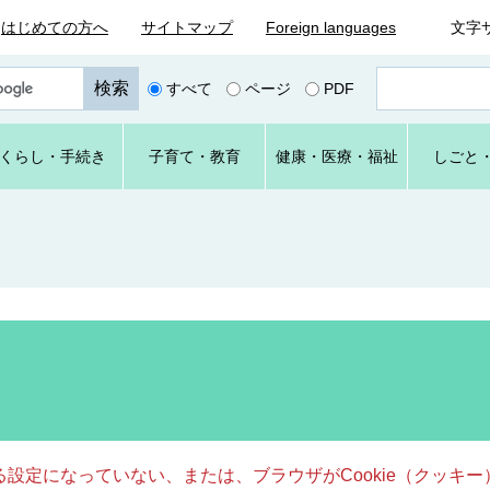
はじめての方へ
サイトマップ
Foreign languages
文字
ペ
すべて
ページ
PDF
ー
ジ
番
くらし
・手続き
子育て
・教育
健康・
医療・
福祉
しごと
号
を
入
力
きる設定になっていない、または、ブラウザがCookie（クッ