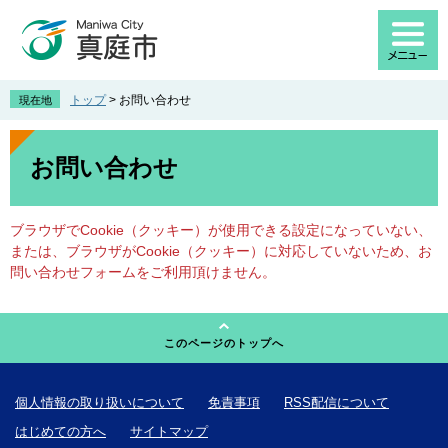
ペ
メ
ー
ニ
ジ
ュ
の
ー
先
を
トップ
>
お問い合わせ
現在地
頭
飛
で
ば
本
す
し
文
お問い合わせ
。
て
本
文
ブラウザでCookie（クッキー）が使用できる設定になっていない、
へ
または、ブラウザがCookie（クッキー）に対応していないため、お
問い合わせフォームをご利用頂けません。
このページのトップへ
個人情報の取り扱いについて
免責事項
RSS配信について
はじめての方へ
サイトマップ