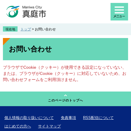
ペ
メ
ー
ニ
ジ
ュ
の
ー
先
を
トップ
>
お問い合わせ
現在地
頭
飛
で
ば
本
す
し
文
お問い合わせ
。
て
本
文
ブラウザでCookie（クッキー）が使用できる設定になっていない、
へ
または、ブラウザがCookie（クッキー）に対応していないため、お
問い合わせフォームをご利用頂けません。
このページのトップへ
個人情報の取り扱いについて
免責事項
RSS配信について
はじめての方へ
サイトマップ