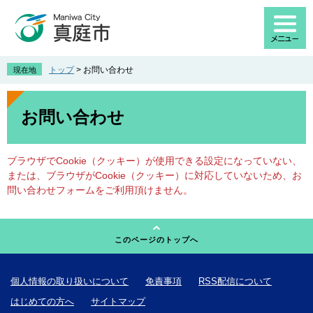
ペ
メ
ー
ニ
ジ
ュ
の
ー
先
を
トップ
>
お問い合わせ
現在地
頭
飛
で
ば
本
す
し
文
お問い合わせ
。
て
本
文
ブラウザでCookie（クッキー）が使用できる設定になっていない、
へ
または、ブラウザがCookie（クッキー）に対応していないため、お
問い合わせフォームをご利用頂けません。
このページのトップへ
個人情報の取り扱いについて
免責事項
RSS配信について
はじめての方へ
サイトマップ