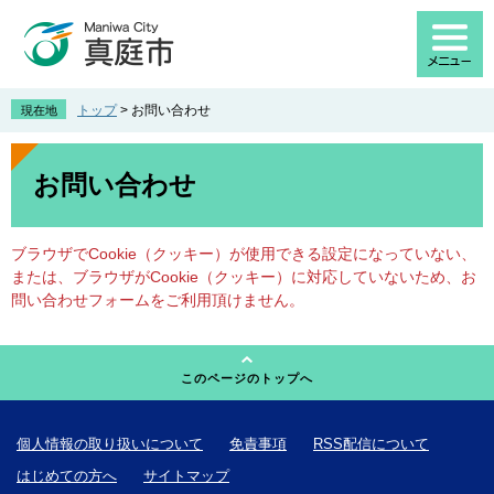
ペ
メ
ー
ニ
ジ
ュ
の
ー
先
を
トップ
>
お問い合わせ
現在地
頭
飛
で
ば
本
す
し
文
お問い合わせ
。
て
本
文
ブラウザでCookie（クッキー）が使用できる設定になっていない、
へ
または、ブラウザがCookie（クッキー）に対応していないため、お
問い合わせフォームをご利用頂けません。
このページのトップへ
個人情報の取り扱いについて
免責事項
RSS配信について
はじめての方へ
サイトマップ