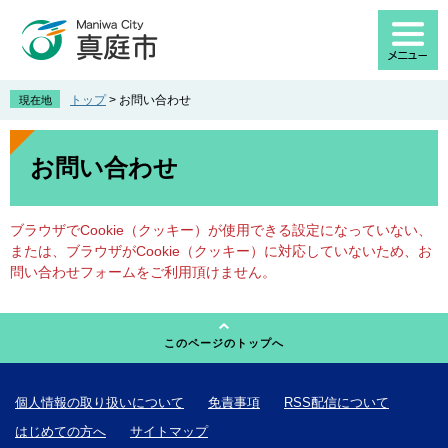
ペ
メ
ー
ニ
ジ
ュ
の
ー
先
を
トップ
>
お問い合わせ
現在地
頭
飛
で
ば
本
す
し
文
お問い合わせ
。
て
本
文
ブラウザでCookie（クッキー）が使用できる設定になっていない、
へ
または、ブラウザがCookie（クッキー）に対応していないため、お
問い合わせフォームをご利用頂けません。
このページのトップへ
個人情報の取り扱いについて
免責事項
RSS配信について
はじめての方へ
サイトマップ