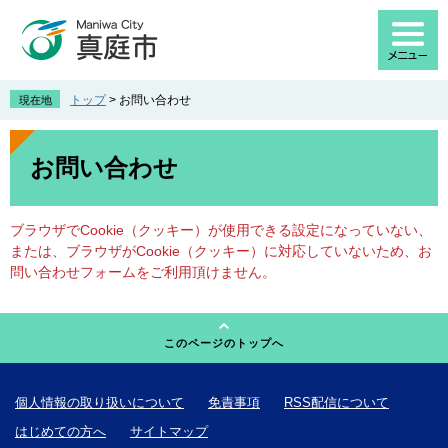
ペ
メ
ー
ニ
ジ
ュ
の
ー
先
を
トップ
>
お問い合わせ
現在地
頭
飛
で
ば
本
す
し
文
お問い合わせ
。
て
本
文
ブラウザでCookie（クッキー）が使用できる設定になっていない、
へ
または、ブラウザがCookie（クッキー）に対応していないため、お
問い合わせフォームをご利用頂けません。
このページのトップへ
個人情報の取り扱いについて
免責事項
RSS配信について
はじめての方へ
サイトマップ