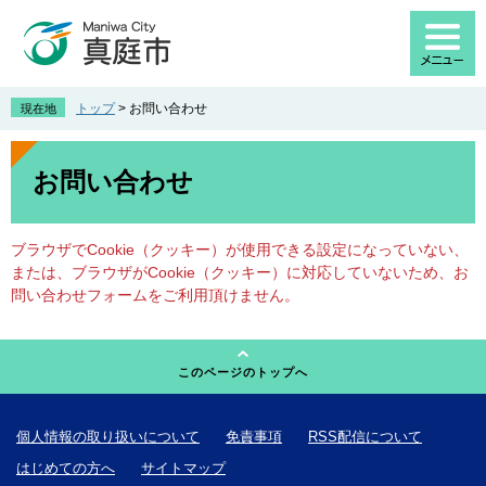
ペ
メ
ー
ニ
ジ
ュ
の
ー
先
を
トップ
>
お問い合わせ
現在地
頭
飛
で
ば
本
す
し
文
お問い合わせ
。
て
本
文
ブラウザでCookie（クッキー）が使用できる設定になっていない、
へ
または、ブラウザがCookie（クッキー）に対応していないため、お
問い合わせフォームをご利用頂けません。
このページのトップへ
個人情報の取り扱いについて
免責事項
RSS配信について
はじめての方へ
サイトマップ