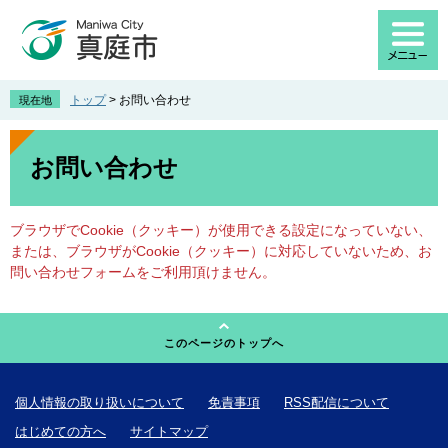
ペ
メ
ー
ニ
ジ
ュ
の
ー
先
を
トップ
>
お問い合わせ
現在地
頭
飛
で
ば
本
す
し
文
お問い合わせ
。
て
本
文
ブラウザでCookie（クッキー）が使用できる設定になっていない、
へ
または、ブラウザがCookie（クッキー）に対応していないため、お
問い合わせフォームをご利用頂けません。
このページのトップへ
個人情報の取り扱いについて
免責事項
RSS配信について
はじめての方へ
サイトマップ