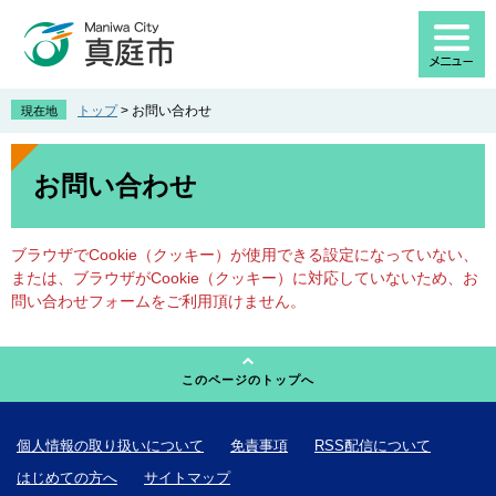
ペ
メ
ー
ニ
ジ
ュ
の
ー
先
を
トップ
>
お問い合わせ
現在地
頭
飛
で
ば
本
す
し
文
お問い合わせ
。
て
本
文
ブラウザでCookie（クッキー）が使用できる設定になっていない、
へ
または、ブラウザがCookie（クッキー）に対応していないため、お
問い合わせフォームをご利用頂けません。
このページのトップへ
個人情報の取り扱いについて
免責事項
RSS配信について
はじめての方へ
サイトマップ