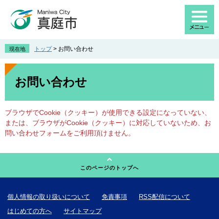
ペ
メ
ー
ニ
ジ
ュ
の
ー
先
を
トップ
>
お問い合わせ
現在地
頭
飛
で
ば
本
す
し
文
お問い合わせ
。
て
本
文
ブラウザでCookie（クッキー）が使用できる設定になっていない、
へ
または、ブラウザがCookie（クッキー）に対応していないため、お
問い合わせフォームをご利用頂けません。
このページのトップへ
個人情報の取り扱いについて
免責事項
RSS配信について
はじめての方へ
サイトマップ