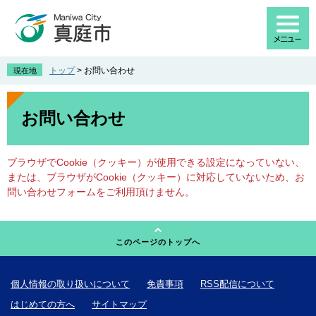
ペ
メ
ー
ニ
ジ
ュ
の
ー
先
を
トップ
>
お問い合わせ
現在地
頭
飛
で
ば
本
す
し
文
お問い合わせ
。
て
本
文
ブラウザでCookie（クッキー）が使用できる設定になっていない、
へ
または、ブラウザがCookie（クッキー）に対応していないため、お
問い合わせフォームをご利用頂けません。
このページのトップへ
個人情報の取り扱いについて
免責事項
RSS配信について
はじめての方へ
サイトマップ