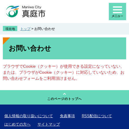
ペ
メ
ー
ニ
ジ
ュ
の
ー
先
を
トップ
>
お問い合わせ
現在地
頭
飛
で
ば
本
す
し
文
お問い合わせ
。
て
本
文
ブラウザでCookie（クッキー）が使用できる設定になっていない、
へ
または、ブラウザがCookie（クッキー）に対応していないため、お
問い合わせフォームをご利用頂けません。
このページのトップへ
個人情報の取り扱いについて
免責事項
RSS配信について
はじめての方へ
サイトマップ