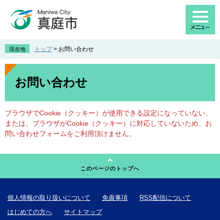
ペ
メ
ー
ニ
ジ
ュ
の
ー
先
を
トップ
>
お問い合わせ
現在地
頭
飛
で
ば
本
す
し
文
お問い合わせ
。
て
本
文
ブラウザでCookie（クッキー）が使用できる設定になっていない、
へ
または、ブラウザがCookie（クッキー）に対応していないため、お
問い合わせフォームをご利用頂けません。
このページのトップへ
個人情報の取り扱いについて
免責事項
RSS配信について
はじめての方へ
サイトマップ