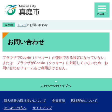
ペ
メ
ー
ニ
ジ
ュ
の
ー
先
を
トップ
>
お問い合わせ
現在地
頭
飛
で
ば
本
す
し
文
お問い合わせ
。
て
本
文
ブラウザでCookie（クッキー）が使用できる設定になっていない、
へ
または、ブラウザがCookie（クッキー）に対応していないため、お
問い合わせフォームをご利用頂けません。
このページのトップへ
個人情報の取り扱いについて
免責事項
RSS配信について
はじめての方へ
サイトマップ