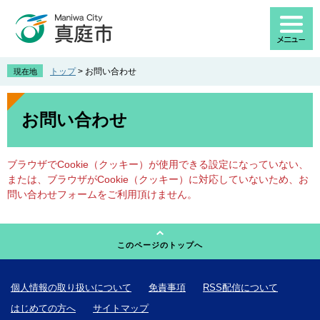
ペ
メ
ー
ニ
ジ
ュ
の
ー
先
を
トップ
>
お問い合わせ
現在地
頭
飛
で
ば
本
す
し
文
お問い合わせ
。
て
本
文
ブラウザでCookie（クッキー）が使用できる設定になっていない、
へ
または、ブラウザがCookie（クッキー）に対応していないため、お
問い合わせフォームをご利用頂けません。
このページのトップへ
個人情報の取り扱いについて
免責事項
RSS配信について
はじめての方へ
サイトマップ