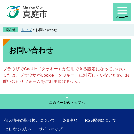
ペ
メ
ー
ニ
ジ
ュ
の
ー
先
を
トップ
>
お問い合わせ
現在地
頭
飛
で
ば
本
す
し
文
お問い合わせ
。
て
本
文
ブラウザでCookie（クッキー）が使用できる設定になっていない、
へ
または、ブラウザがCookie（クッキー）に対応していないため、お
問い合わせフォームをご利用頂けません。
このページのトップへ
個人情報の取り扱いについて
免責事項
RSS配信について
はじめての方へ
サイトマップ