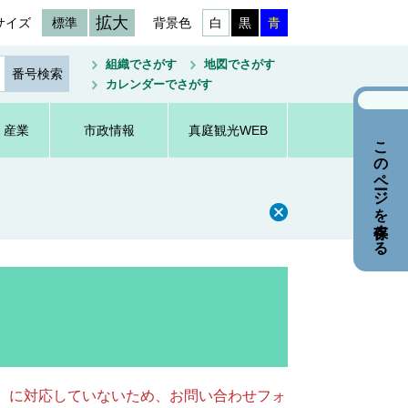
拡大
サイズ
標準
背景色
白
黒
青
組織でさがす
地図でさがす
カレンダーでさがす
・産業
市政情報
真庭観光WEB
このページを保存する
キー）に対応していないため、お問い合わせフォ