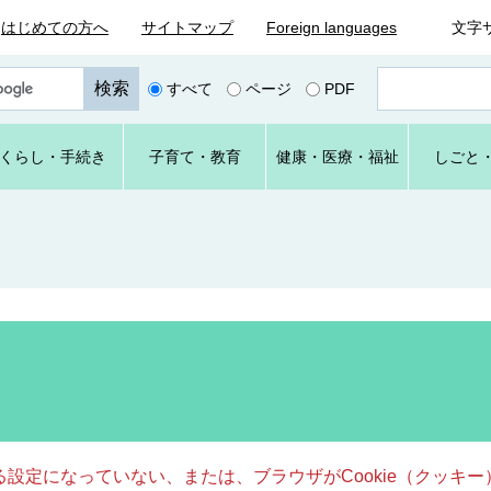
はじめての方へ
サイトマップ
Foreign languages
文字
ペ
すべて
ページ
PDF
ー
ジ
番
くらし
・手続き
子育て
・教育
健康・
医療・
福祉
しごと
号
を
入
力
きる設定になっていない、または、ブラウザがCookie（クッ