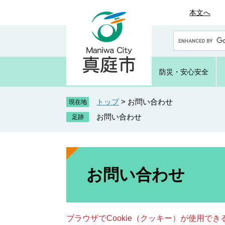
ペ
メ
本文へ
ー
ニ
ジ
ュ
G
の
ー
o
先
を
o
頭
飛
g
防災・
安心安全
で
ば
l
e
す
し
カ
トップ
>
お問い合わせ
。
て
現在地
ス
本
お問い合わせ
タ
文
ム
へ
検
索
本
文
お問い合わせ
ブラウザでCookie（クッキー）が使用で