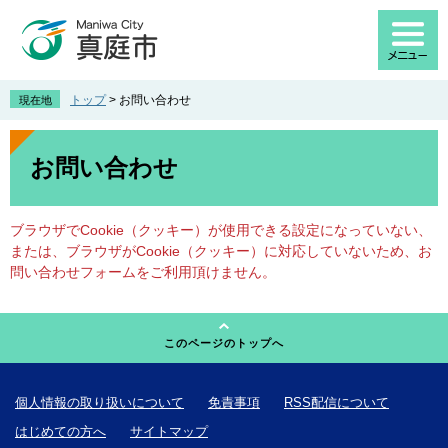
ペ
メ
ー
ニ
ジ
ュ
の
ー
先
を
トップ
>
お問い合わせ
現在地
頭
飛
で
ば
本
す
し
文
お問い合わせ
。
て
本
文
ブラウザでCookie（クッキー）が使用できる設定になっていない、
へ
または、ブラウザがCookie（クッキー）に対応していないため、お
問い合わせフォームをご利用頂けません。
このページのトップへ
個人情報の取り扱いについて
免責事項
RSS配信について
はじめての方へ
サイトマップ