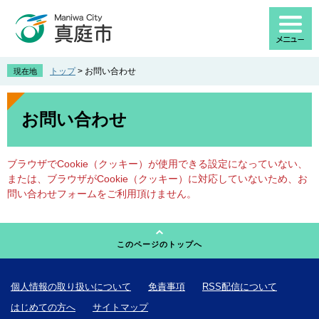
ペ
メ
ー
ニ
ジ
ュ
の
ー
先
を
トップ
>
お問い合わせ
現在地
頭
飛
で
ば
本
す
し
文
お問い合わせ
。
て
本
文
ブラウザでCookie（クッキー）が使用できる設定になっていない、
へ
または、ブラウザがCookie（クッキー）に対応していないため、お
問い合わせフォームをご利用頂けません。
このページのトップへ
個人情報の取り扱いについて
免責事項
RSS配信について
はじめての方へ
サイトマップ