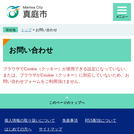
ペ
メ
ー
ニ
ジ
ュ
の
ー
先
を
トップ
>
お問い合わせ
現在地
頭
飛
で
ば
本
す
し
文
お問い合わせ
。
て
本
文
ブラウザでCookie（クッキー）が使用できる設定になっていない、
へ
または、ブラウザがCookie（クッキー）に対応していないため、お
問い合わせフォームをご利用頂けません。
このページのトップへ
個人情報の取り扱いについて
免責事項
RSS配信について
はじめての方へ
サイトマップ