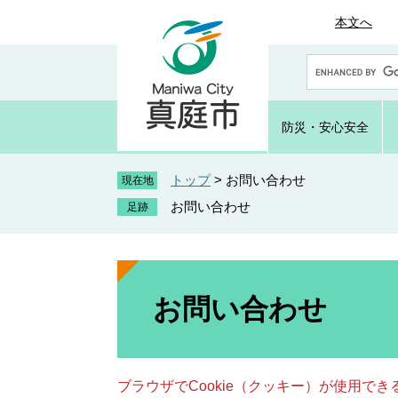
ペ
メ
本文へ
ー
ニ
ジ
ュ
G
の
ー
o
先
を
o
頭
飛
g
防災・
安心安全
で
ば
l
e
す
し
カ
トップ
>
お問い合わせ
。
て
現在地
ス
本
お問い合わせ
タ
文
ム
へ
検
索
本
文
お問い合わせ
ブラウザでCookie（クッキー）が使用で