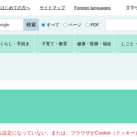
はじめての方へ
サイトマップ
Foreign languages
文字
ペ
すべて
ページ
PDF
ー
ジ
番
くらし
・手続き
子育て
・教育
健康・
医療・
福祉
しごと
号
を
入
力
きる設定になっていない、または、ブラウザがCookie（クッ