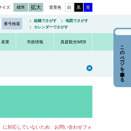
拡大
サイズ
標準
背景色
白
黒
青
組織でさがす
地図でさがす
カレンダーでさがす
・産業
市政情報
真庭観光WEB
このページを保存する
キー）に対応していないため、お問い合わせフォ