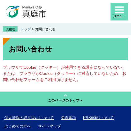
ペ
メ
ー
ニ
ジ
ュ
の
ー
先
を
トップ
>
お問い合わせ
現在地
頭
飛
で
ば
本
す
し
文
お問い合わせ
。
て
本
文
ブラウザでCookie（クッキー）が使用できる設定になっていない、
へ
または、ブラウザがCookie（クッキー）に対応していないため、お
問い合わせフォームをご利用頂けません。
このページのトップへ
個人情報の取り扱いについて
免責事項
RSS配信について
はじめての方へ
サイトマップ