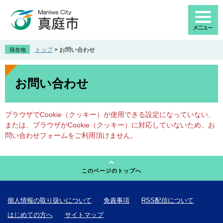
ペ
メ
ー
ニ
ジ
ュ
の
ー
先
を
トップ
>
お問い合わせ
現在地
頭
飛
で
ば
本
す
し
文
お問い合わせ
。
て
本
文
ブラウザでCookie（クッキー）が使用できる設定になっていない、
へ
または、ブラウザがCookie（クッキー）に対応していないため、お
問い合わせフォームをご利用頂けません。
このページのトップへ
個人情報の取り扱いについて
免責事項
RSS配信について
はじめての方へ
サイトマップ