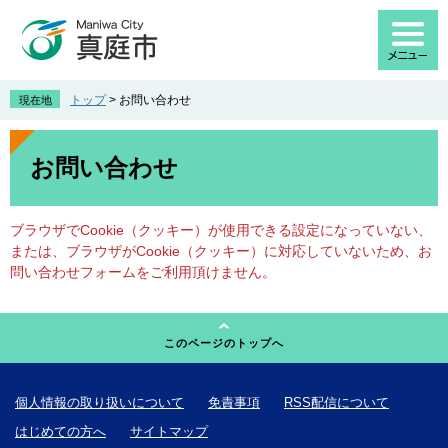
ペ
メ
ー
ニ
ジ
ュ
の
ー
先
を
トップ
>
お問い合わせ
現在地
頭
飛
で
ば
本
す
し
文
お問い合わせ
。
て
本
文
ブラウザでCookie（クッキー）が使用できる設定になっていない、
へ
または、ブラウザがCookie（クッキー）に対応していないため、お
問い合わせフォームをご利用頂けません。
このページのトップへ
個人情報の取り扱いについて
免責事項
RSS配信について
はじめての方へ
サイトマップ