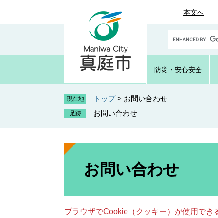
ペ
メ
本文へ
ー
ニ
ジ
ュ
G
の
ー
o
先
を
o
頭
飛
g
防災・
安心安全
で
ば
l
e
す
し
カ
トップ
>
お問い合わせ
。
て
現在地
ス
本
お問い合わせ
タ
文
ム
へ
検
索
本
文
お問い合わせ
ブラウザでCookie（クッキー）が使用で