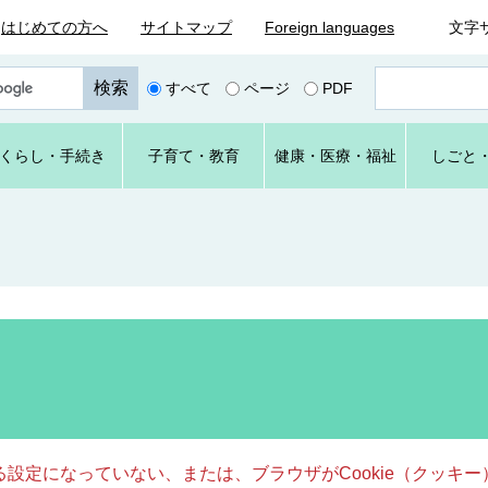
はじめての方へ
サイトマップ
Foreign languages
文字
ペ
すべて
ページ
PDF
ー
ジ
番
くらし
・手続き
子育て
・教育
健康・
医療・
福祉
しごと
号
を
入
力
きる設定になっていない、または、ブラウザがCookie（クッ