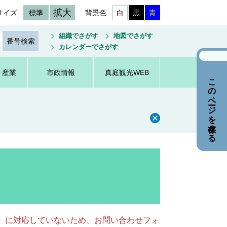
拡大
サイズ
標準
背景色
白
黒
青
組織でさがす
地図でさがす
カレンダーでさがす
・産業
市政情報
真庭観光WEB
このページを保存する
キー）に対応していないため、お問い合わせフォ