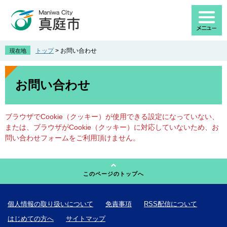
ペ
メ
ー
ニ
ジ
ュ
の
ー
先
を
トップ
>
お問い合わせ
現在地
頭
飛
で
ば
本
す
し
文
お問い合わせ
。
て
本
文
ブラウザでCookie（クッキー）が使用できる設定になっていない、
へ
または、ブラウザがCookie（クッキー）に対応していないため、お
問い合わせフォームをご利用頂けません。
このページのトップへ
個人情報の取り扱いについて
免責事項
RSS配信について
はじめての方へ
サイトマップ