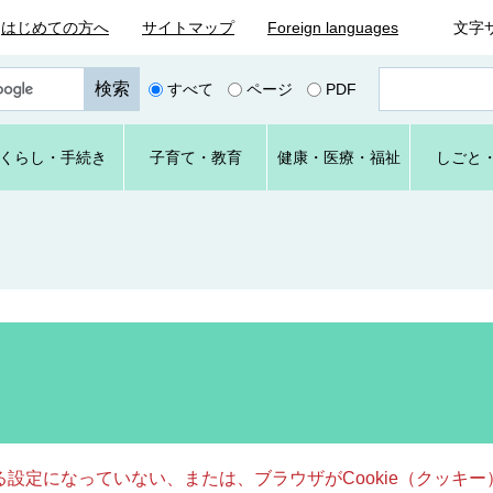
はじめての方へ
サイトマップ
Foreign languages
文字
ペ
すべて
ページ
PDF
ー
ジ
番
くらし
・手続き
子育て
・教育
健康・
医療・
福祉
しごと
号
を
入
力
きる設定になっていない、または、ブラウザがCookie（クッ