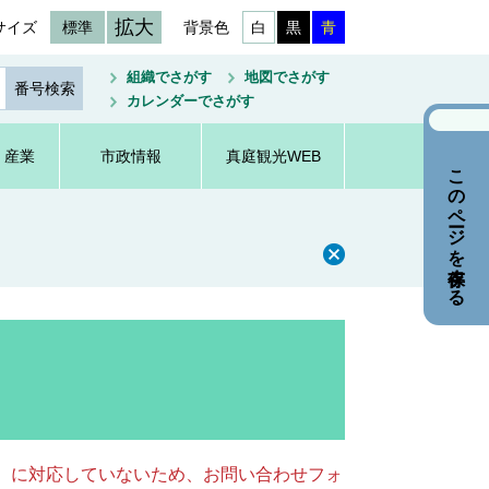
拡大
サイズ
標準
背景色
白
黒
青
組織でさがす
地図でさがす
カレンダーでさがす
・産業
市政情報
真庭観光WEB
このページを保存する
キー）に対応していないため、お問い合わせフォ