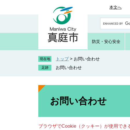
ペ
メ
本文へ
ー
ニ
ジ
ュ
G
の
ー
o
先
を
o
頭
飛
g
防災・
安心安全
で
ば
l
e
す
し
カ
トップ
>
お問い合わせ
。
て
現在地
ス
本
お問い合わせ
タ
文
ム
へ
検
索
本
文
お問い合わせ
ブラウザでCookie（クッキー）が使用で