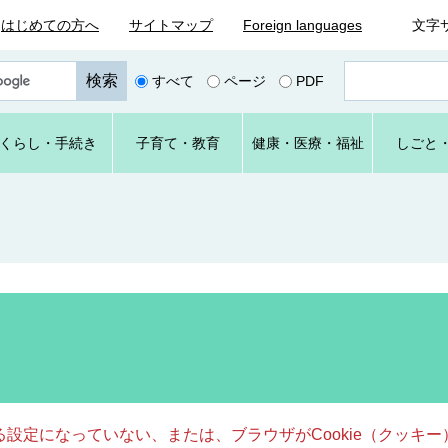
はじめての方へ
サイトマップ
Foreign languages
文字
ペ
すべて
ページ
PDF
ー
ジ
番
くらし
・手続き
子育て
・教育
健康・
医療・
福祉
しごと
号
を
入
力
きる設定になっていない、または、ブラウザがCookie（クッ