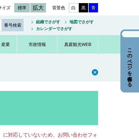
拡大
サイズ
標準
背景色
白
黒
青
組織でさがす
地図でさがす
カレンダーでさがす
・産業
市政情報
真庭観光WEB
このページを保存する
キー）に対応していないため、お問い合わせフォ