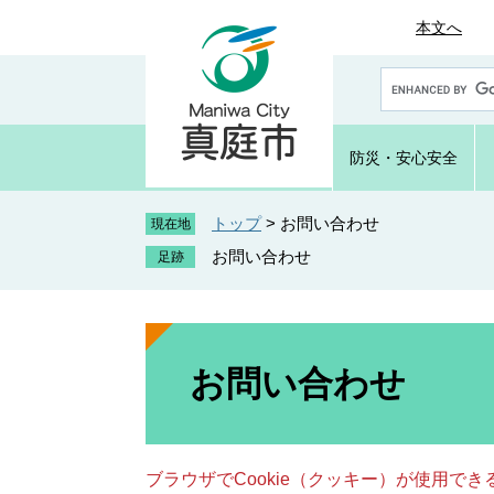
ペ
メ
本文へ
ー
ニ
ジ
ュ
G
の
ー
o
先
を
o
頭
飛
g
防災・
安心安全
で
ば
l
e
す
し
カ
トップ
>
お問い合わせ
。
て
現在地
ス
本
お問い合わせ
タ
文
ム
へ
検
索
本
文
お問い合わせ
ブラウザでCookie（クッキー）が使用で