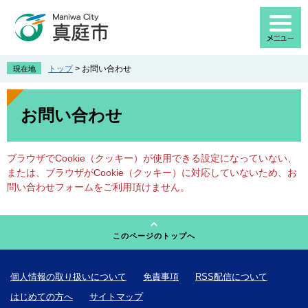
ペ
メ
ー
ニ
ジ
ュ
の
ー
先
を
トップ
>
お問い合わせ
現在地
頭
飛
で
ば
本
す
し
文
お問い合わせ
。
て
本
文
ブラウザでCookie（クッキー）が使用できる設定になっていない、
へ
または、ブラウザがCookie（クッキー）に対応していないため、お
問い合わせフォームをご利用頂けません。
このページのトップへ
個人情報の取り扱いについて
免責事項
RSS配信について
はじめての方へ
サイトマップ