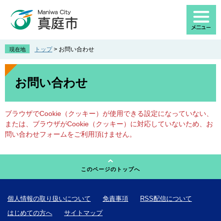
ペ
メ
ー
ニ
ジ
ュ
の
ー
先
を
トップ
>
お問い合わせ
現在地
頭
飛
で
ば
本
す
し
文
お問い合わせ
。
て
本
文
ブラウザでCookie（クッキー）が使用できる設定になっていない、
へ
または、ブラウザがCookie（クッキー）に対応していないため、お
問い合わせフォームをご利用頂けません。
このページのトップへ
個人情報の取り扱いについて
免責事項
RSS配信について
はじめての方へ
サイトマップ