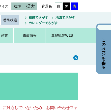
拡大
サイズ
標準
背景色
白
黒
青
組織でさがす
地図でさがす
カレンダーでさがす
・産業
市政情報
真庭観光WEB
このページを保存する
キー）に対応していないため、お問い合わせフォ