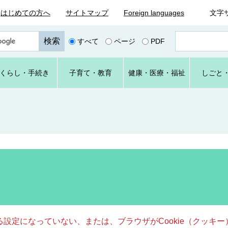
はじめての方へ
サイトマップ
Foreign languages
文字
ペ
すべて
ページ
PDF
ー
ジ
番
くらし
・手続き
子育て
・教育
健康・
医療・
福祉
しごと
号
を
入
力
きる設定になっていない、または、ブラウザがCookie（クッ