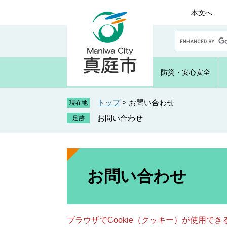
ペ
メ
本文へ
ー
ニ
ジ
ュ
G
の
ー
o
先
を
o
頭
飛
g
防災・
安心安全
で
ば
l
e
す
し
カ
トップ
>
お問い合わせ
。
て
現在地
ス
本
お問い合わせ
タ
文
ム
へ
検
索
本
文
お問い合わせ
ブラウザでCookie（クッキー）が使用で