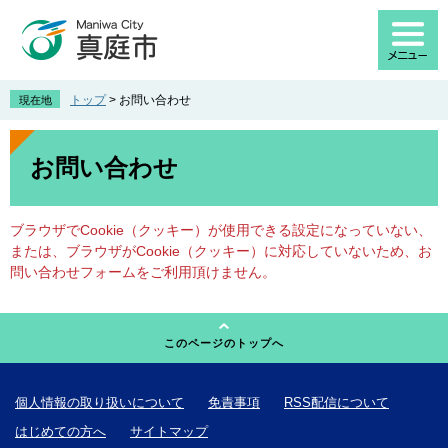
ペ
メ
ー
ニ
ジ
ュ
の
ー
先
を
トップ
>
お問い合わせ
現在地
頭
飛
で
ば
本
す
し
文
お問い合わせ
。
て
本
文
ブラウザでCookie（クッキー）が使用できる設定になっていない、
へ
または、ブラウザがCookie（クッキー）に対応していないため、お
問い合わせフォームをご利用頂けません。
このページのトップへ
個人情報の取り扱いについて
免責事項
RSS配信について
はじめての方へ
サイトマップ