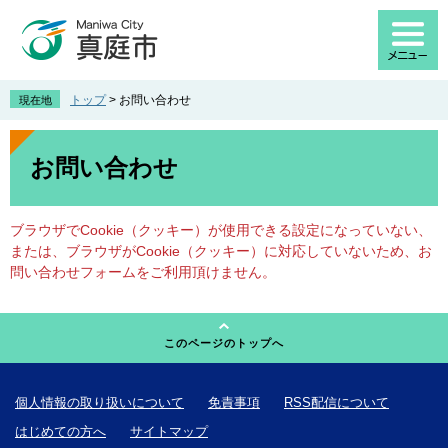
ペ
メ
ー
ニ
ジ
ュ
の
ー
先
を
トップ
>
お問い合わせ
現在地
頭
飛
で
ば
本
す
し
文
お問い合わせ
。
て
本
文
ブラウザでCookie（クッキー）が使用できる設定になっていない、
へ
または、ブラウザがCookie（クッキー）に対応していないため、お
問い合わせフォームをご利用頂けません。
このページのトップへ
個人情報の取り扱いについて
免責事項
RSS配信について
はじめての方へ
サイトマップ