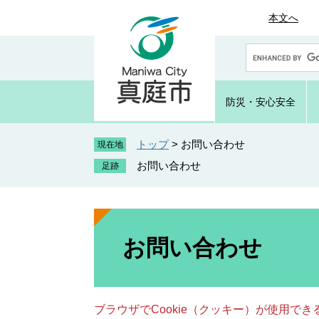
ペ
メ
本文へ
ー
ニ
ジ
ュ
G
の
ー
o
先
を
o
頭
飛
g
防災・
安心安全
で
ば
l
e
す
し
カ
トップ
>
お問い合わせ
。
て
現在地
ス
本
お問い合わせ
タ
文
ム
へ
検
索
本
文
お問い合わせ
ブラウザでCookie（クッキー）が使用で