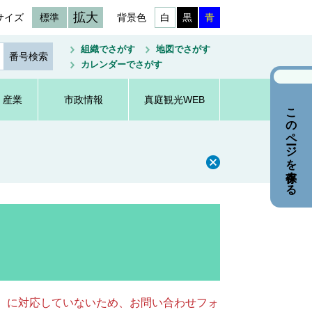
拡大
サイズ
標準
背景色
白
黒
青
組織でさがす
地図でさがす
カレンダーでさがす
・産業
市政情報
真庭観光WEB
このページを保存する
キー）に対応していないため、お問い合わせフォ