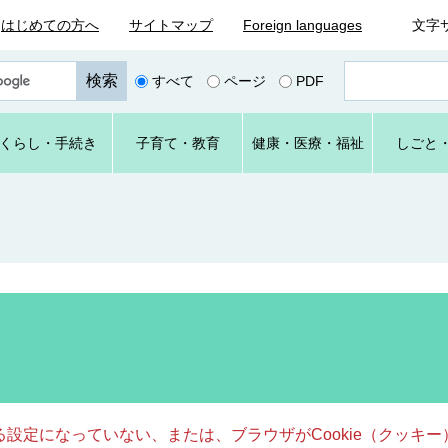
はじめての方へ
サイトマップ
Foreign languages
文字
ペ
すべて
ページ
PDF
ー
ジ
番
くらし
・手続き
子育て
・教育
健康・
医療・
福祉
しごと
号
を
入
力
きる設定になっていない、または、ブラウザがCookie（クッ