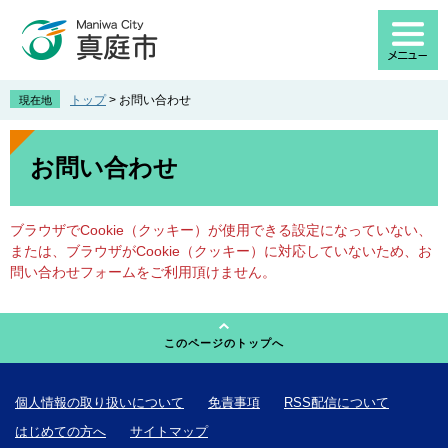
ペ
メ
ー
ニ
ジ
ュ
の
ー
先
を
トップ
>
お問い合わせ
現在地
頭
飛
で
ば
本
す
し
文
お問い合わせ
。
て
本
文
ブラウザでCookie（クッキー）が使用できる設定になっていない、
へ
または、ブラウザがCookie（クッキー）に対応していないため、お
問い合わせフォームをご利用頂けません。
このページのトップへ
個人情報の取り扱いについて
免責事項
RSS配信について
はじめての方へ
サイトマップ