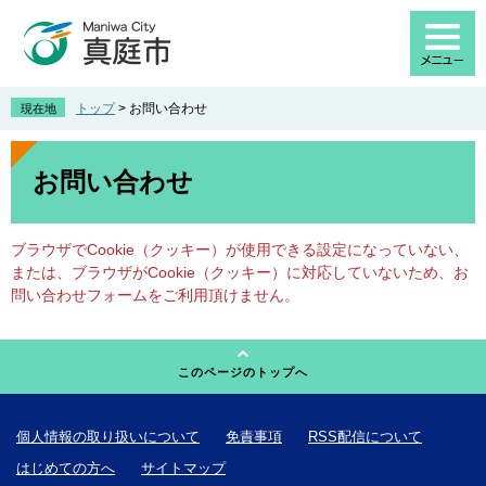
ペ
メ
ー
ニ
ジ
ュ
の
ー
先
を
トップ
>
お問い合わせ
現在地
頭
飛
で
ば
本
す
し
文
お問い合わせ
。
て
本
文
ブラウザでCookie（クッキー）が使用できる設定になっていない、
へ
または、ブラウザがCookie（クッキー）に対応していないため、お
問い合わせフォームをご利用頂けません。
このページのトップへ
個人情報の取り扱いについて
免責事項
RSS配信について
はじめての方へ
サイトマップ