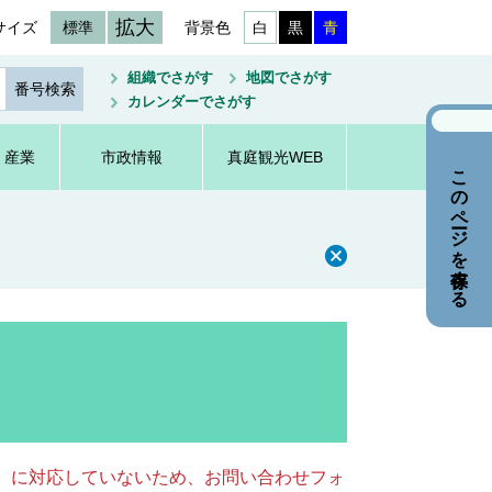
拡大
サイズ
標準
背景色
白
黒
青
組織でさがす
地図でさがす
カレンダーでさがす
・産業
市政情報
真庭観光WEB
このページを保存する
キー）に対応していないため、お問い合わせフォ