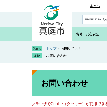
ペ
メ
本文へ
ー
ニ
ジ
ュ
G
の
ー
o
先
を
o
頭
飛
g
防災・
安心安全
で
ば
l
e
す
し
カ
トップ
>
お問い合わせ
。
て
現在地
ス
本
お問い合わせ
タ
文
ム
へ
検
索
本
文
お問い合わせ
ブラウザでCookie（クッキー）が使用で