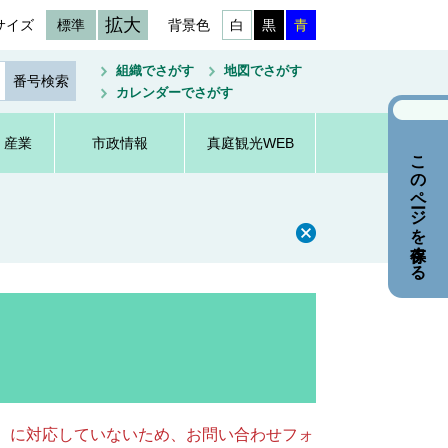
拡大
サイズ
標準
背景色
白
黒
青
組織でさがす
地図でさがす
カレンダーでさがす
・産業
市政情報
真庭観光WEB
このページを保存する
キー）に対応していないため、お問い合わせフォ