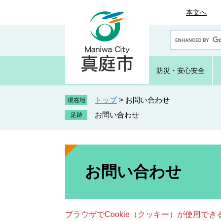
ペ
メ
本文へ
ー
ニ
ジ
ュ
G
の
ー
o
先
を
o
頭
飛
g
防災・
安心安全
で
ば
l
e
す
し
カ
トップ
>
お問い合わせ
。
て
現在地
ス
本
お問い合わせ
タ
文
ム
へ
検
索
本
文
お問い合わせ
ブラウザでCookie（クッキー）が使用で