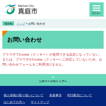
ペ
メ
ー
ニ
ジ
ュ
の
ー
先
を
トップ
>
お問い合わせ
現在地
頭
飛
で
ば
本
す
し
文
お問い合わせ
。
て
本
文
ブラウザでCookie（クッキー）が使用できる設定になっていない、
へ
または、ブラウザがCookie（クッキー）に対応していないため、お
問い合わせフォームをご利用頂けません。
このページのトップへ
個人情報の取り扱いについて
免責事項
RSS配信について
はじめての方へ
サイトマップ