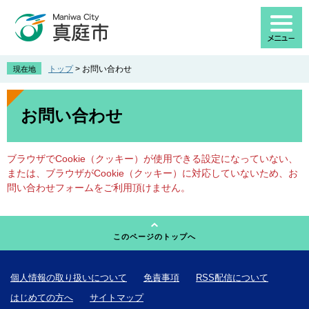
ペ
メ
ー
ニ
ジ
ュ
の
ー
先
を
トップ
>
お問い合わせ
現在地
頭
飛
で
ば
本
す
し
文
お問い合わせ
。
て
本
文
ブラウザでCookie（クッキー）が使用できる設定になっていない、
へ
または、ブラウザがCookie（クッキー）に対応していないため、お
問い合わせフォームをご利用頂けません。
このページのトップへ
個人情報の取り扱いについて
免責事項
RSS配信について
はじめての方へ
サイトマップ